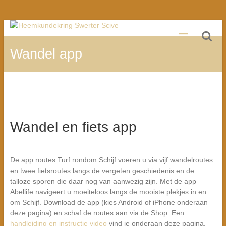
Ga
Heemkundekring
naar
de
Wandel app
Swerter
inhoud
Scive
Schijf
Wandel en fiets app
De app routes Turf rondom Schijf voeren u via vijf wandelroutes
en twee fietsroutes langs de vergeten geschiedenis en de
talloze sporen die daar nog van aanwezig zijn. Met de app
Abellife navigeert u moeiteloos langs de mooiste plekjes in en
om Schijf. Download de app (kies Android of iPhone onderaan
deze pagina) en schaf de routes aan via de Shop. Een
handleiding en instructie video
vind je onderaan deze pagina.